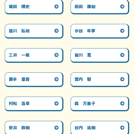
堀田 博史
前田 康裕
益川 弘如
水谷 年孝
三井 一希
皆川 寛
蓑手 章吾
宮内 智
村松 浩幸
森 万喜子
安井 政樹
谷内 祐樹