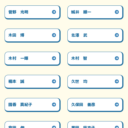
菅野 光明
城井 順一
木田 博
北澤 武
木村 一輝
木村 智
楠本 誠
久世 均
國香 真紀子
久保田 善彦
倉田 伸
黒田 麻衣子