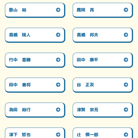
泰山 裕
鷹岡 亮
髙橋 瑞人
髙橋 邦夫
竹中 章勝
田中 康平
田中 善将
谷 正友
為田 裕行
津賀 宗充
津下 哲也
辻 慎一郎