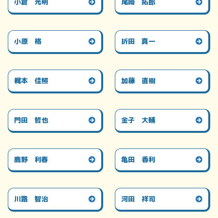
小倉 光明
尾崎 拓郎
小原 格
折田 真一
梶本 佳照
加藤 直樹
門田 哲也
金子 大輔
鹿野 利春
亀田 香利
川路 智治
河田 祥司