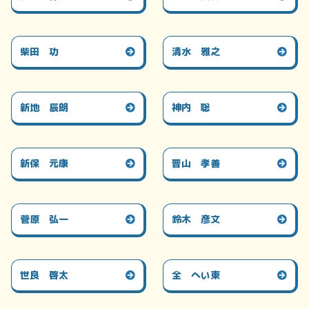
柴田 功
清水 雅之
新地 辰朗
神内 聡
新保 元康
晋山 孝善
菅原 弘一
鈴木 彦文
世良 啓太
全 へい東