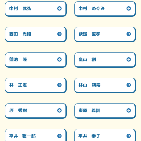
中村 武弘
中村 めぐみ
西田 光昭
萩嶺 直孝
蓮池 隆
畠山 創
林 正憲
林山 耕寿
原 秀樹
東原 義訓
平井 聡一郎
平井 奉子