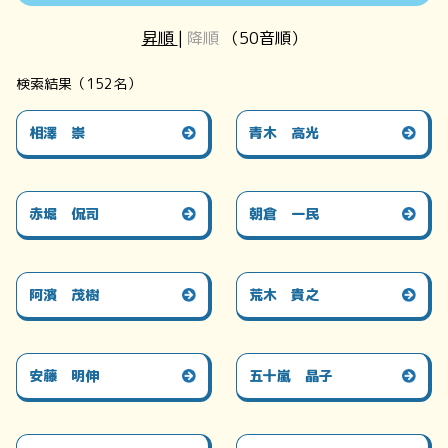
昇順
|
降順
（50音順）
検索結果（152名）
相澤 崇
青木 高光
赤堀 侃司
朝倉 一民
阿濱 茂樹
荒木 貴之
安藤 明伸
五十嵐 晶子