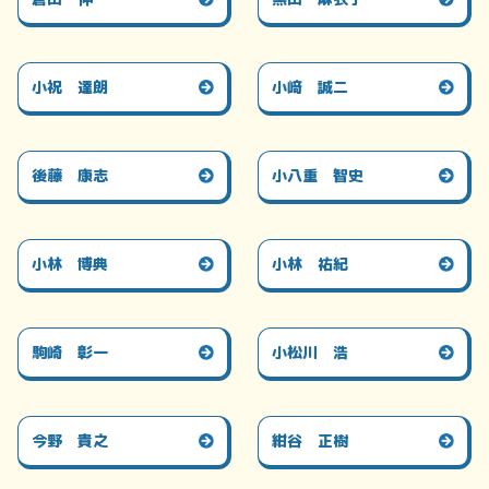
小祝 達朗
小﨑 誠二
後藤 康志
小八重 智史
小林 博典
小林 祐紀
駒崎 彰一
小松川 浩
今野 貴之
紺谷 正樹