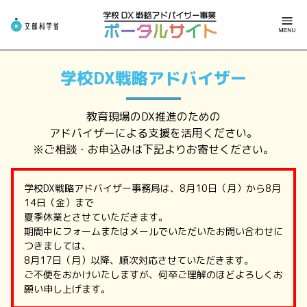
・
学校DX戦略アドバイザー
（探す・依頼）
学校DX戦略アドバイザー
・
学習会／研修会情報
（探す・一覧）
教育現場のDX推進のための
アドバイザーによる支援を活用ください。
・
サポート事業者
（探す・一覧）
※ご相談・お申込みは下記よりお寄せください。
・
文科省からのお知らせ
学校DX戦略アドバイザー事務局は、8月10日（月）から8月
・
GIGAスクール動画
14日（金）まで
夏季休業とさせていただきます。
期間中にフォームまたはメールでいただいたお問い合わせに
・
情報活用能力関連サイト
つきましては、
8月17日（月）以降、順次対応させていただきます。
ご不便をおかけいたしますが、何卒ご理解のほどよろしくお
願い申し上げます。