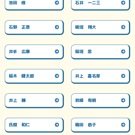
池田 修
石井 一二三
石野 正彦
板垣 翔大
井手 広康
稲垣 忠
稲木 健太郎
井上 嘉名芽
井上 勝
岩﨑 有朋
氏間 和仁
梅田 恭子